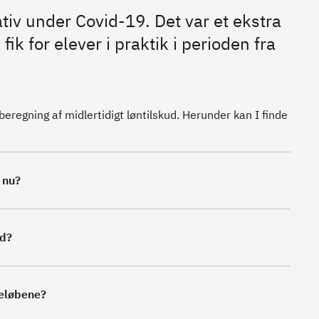
iativ under Covid-19. Det var et ekstra
ik for elever i praktik i perioden fra
beregning af midlertidigt løntilskud. Herunder kan I finde
g nu?
ud?
beløbene?