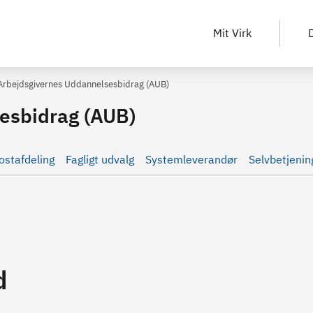
Mit Virk
D
Arbejdsgivernes Uddannelsesbidrag (AUB)
esbidrag (AUB)
ostafdeling
Fagligt udvalg
Systemleverandør
Selvbetjenin
d