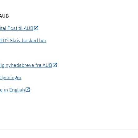
 AUB
tal Post til AUB
tID? Skriv besked her
dig nyhedsbreve fra AUB
lysninger
e in English