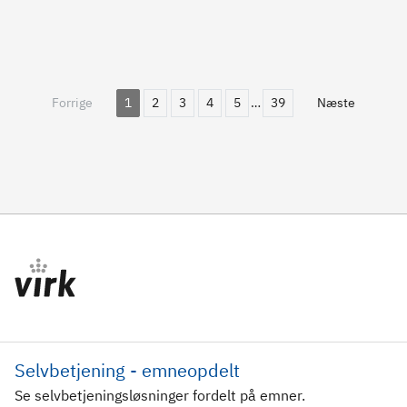
Forrige
1
2
3
4
5
…
39
Næste
Selvbetjening - emneopdelt
Se selvbetjeningsløsninger fordelt på emner.