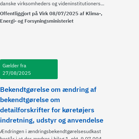
danske virksomheders og videninstitutioners...
Offentliggjort på Virk 08/07/2025 af Klima-,
Energi- og Forsyningsministeriet
Gælder fra
27/08/2025
Bekendtgørelse om ændring af
bekendtgørelse om
detailforskrifter for køretøjers
indretning, udstyr og anvendelse
Ændringen i ændringsbekendtgørelsesudkast
består i at der ændres i bilag 1, pkt. 9.07.004