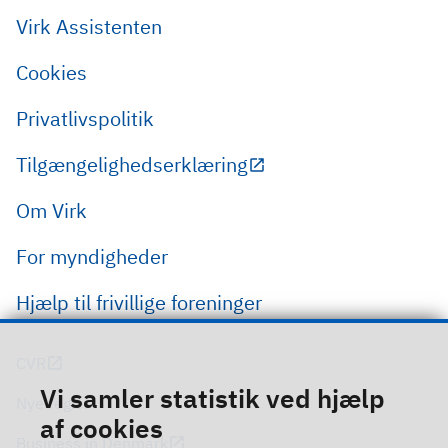
Virk Assistenten
Cookies
Privatlivspolitik
Tilgængelighedserklæring
Om Virk
For myndigheder
Hjælp til frivillige foreninger
CVR
Vi samler statistik ved hjælp
Nye regler
af cookies
Business in Denmark