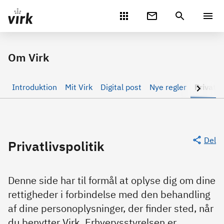
Gå direkte til indhold
Om Virk
Introduktion
Mit Virk
Digital post
Nye regler
Privatli
Del
Privatlivspolitik
Denne side har til formål at oplyse dig om dine
rettigheder i forbindelse med den behandling
af dine personoplysninger, der finder sted, når
du benytter Virk. Erhvervsstyrelsen er