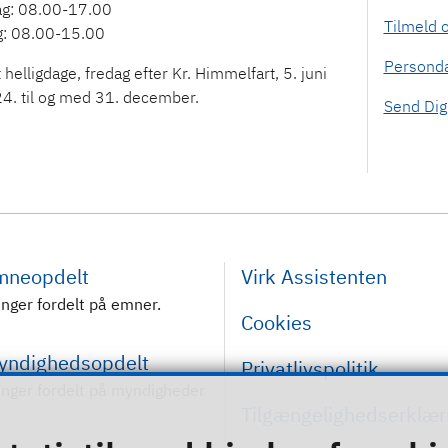
ag: 08.00-17.00
Tilmeld 
g: 08.00-15.00
Personda
 helligdage, fredag efter Kr. Himmelfart, 5. juni
4. til og med 31. december.
Send Digi
emneopdelt
Virk Assistenten
inger fordelt på emner.
Cookies
myndighedsopdelt
Privatlivspolitik
inger fordelt på myndigheder
Tilgængelighedserklær