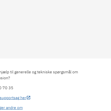
hjælp til generelle og tekniske spørgsmål om
sion?
70 70 35
supportsag her
ger andre om