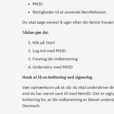
MitID
Rettigheder til at anvende NemRefusion
Du skal søge senest 8 uger efter din første fravær
Sådan gør du:
Klik på Start
Log ind med MitID
Foretag din indberetning
Underskriv med MitID
Husk at få en kvittering ved signering
Vær opmærksom på at når du skal underskrive din 
end du har været vant til med NemID. Det er vigtigt
kvittering for, at din indberetning er blevet unde
Danmark.