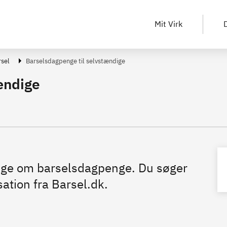
Mit Virk
D
rsel
Barselsdagpenge til selvstændige
ændige
søge om barselsdagpenge. Du søger
tion fra Barsel.dk.