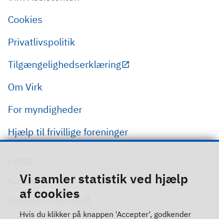
Cookies
Privatlivspolitik
Tilgængelighedserklæring
Om Virk
For myndigheder
Hjælp til frivillige foreninger
CVR
Vi samler statistik ved hjælp
Nye regler
af cookies
Business in Denmark
Hvis du klikker på knappen 'Accepter', godkender