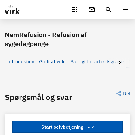
Gå direkte til indhold
NemRefusion - Refusion af
sygedagpenge
Introduktion
Godt at vide
Særligt for arbejdsgivere
Sæ
Del
Spørgsmål og svar
Start selvbetjening