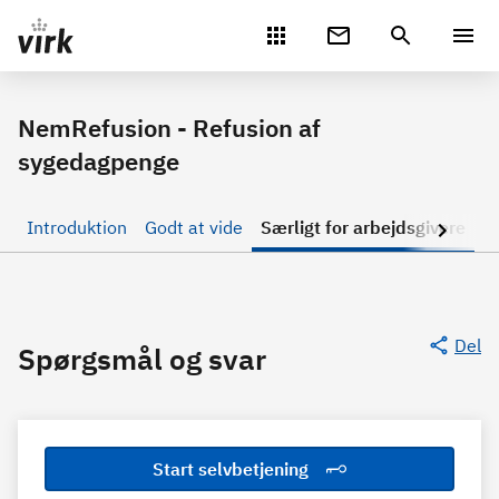
Gå direkte til indhold
NemRefusion - Refusion af
sygedagpenge
Introduktion
Godt at vide
Særligt for arbejdsgivere
S
Del
Spørgsmål og svar
Start selvbetjening