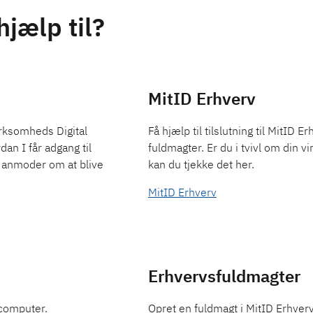
hjælp til?
MitID Erhverv
irksomheds Digital
Få hjælp til tilslutning til MitID 
an I får adgang til
fuldmagter. Er du i tvivl om din 
I anmoder om at blive
kan du tjekke det her.
MitID Erhverv
Erhvervsfuldmagter
n computer.
Opret en fuldmagt i MitID Erhver