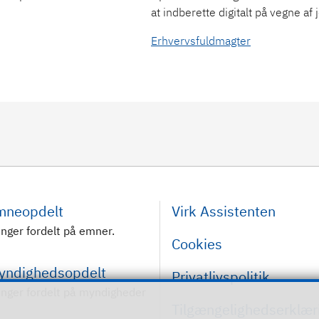
at indberette digitalt på vegne af
Erhvervsfuldmagter
emneopdelt
Virk Assistenten
inger fordelt på emner.
Cookies
myndighedsopdelt
Privatlivspolitik
inger fordelt på myndigheder
Tilgængelighedserklær