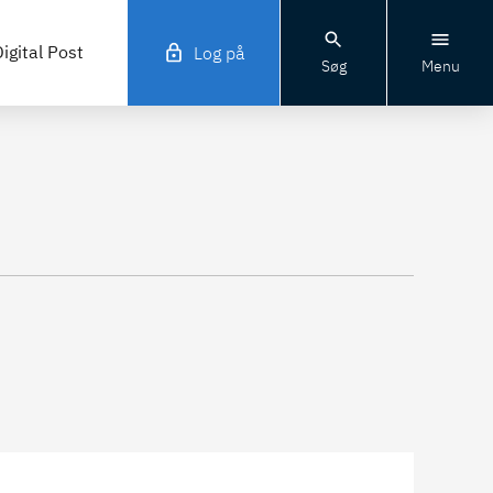
igital Post
Log på
Søg
Menu