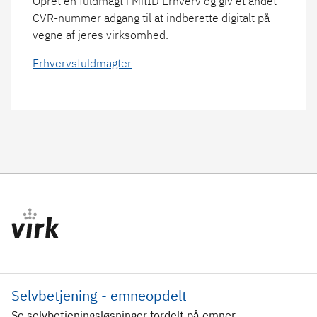
Opret en fuldmagt i MitID Erhverv og giv et andet
CVR-nummer adgang til at indberette digitalt på
vegne af jeres virksomhed.
Erhvervsfuldmagter
Selvbetjening - emneopdelt
Se selvbetjeningsløsninger fordelt på emner.