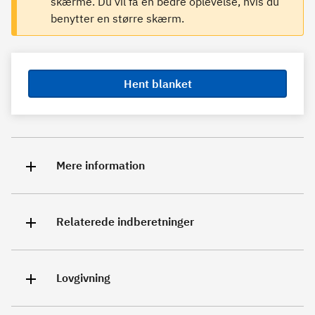
skærme. Du vil få en bedre oplevelse, hvis du
benytter en større skærm.
Hent blanket
Mere information
Relaterede indberetninger
Lovgivning