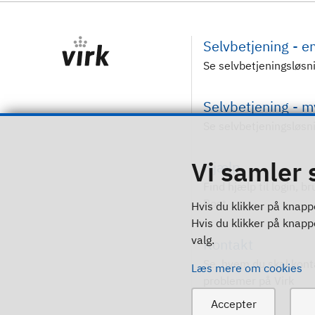
Selvbetjening - 
Se selvbetjeningsløsn
Selvbetjening - 
Se selvbetjeningsløsn
Vi samler 
Hjælp
Find hjælp til login, b
Post
Hvis du klikker på knappe
Hvis du klikker på knappen
valg.
Kontakt
Se, hvem du skal kont
Læs mere om cookies
problemer på Virk
Accepter