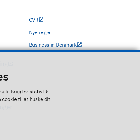
CVR
Nye regler
Business in Denmark
ing
es
til brug for statistik.
 cookie til at huske dit
inger