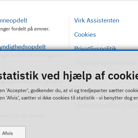
emneopdelt
Virk Assistenten
inger fordelt på emner.
Cookies
myndighedsopdelt
Privatlivspolitik
inger fordelt på myndigheder
Tilgængelighedserklær
statistik ved hjælp af cooki
Om Virk
rugeradministration og Digital
For myndigheder
n 'Accepter', godkender du, at vi og tredjeparter sætter cookies 
 'Afvis', sætter vi ikke cookies til statistik - vi benytter dog en
Hjælp til frivillige foren
akte, hvis du oplever
Afvis