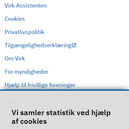
Virk Assistenten
Cookies
Privatlivspolitik
Tilgængelighedserklæring
Om Virk
For myndigheder
Hjælp til frivillige foreninger
CVR
Vi samler statistik ved hjælp
Nye regler
af cookies
Business in Denmark