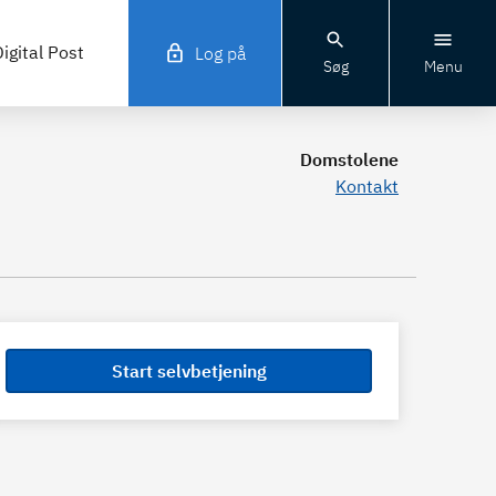
igital Post
Log på
Søg
Menu
Domstolene
Kontakt
Start selvbetjening