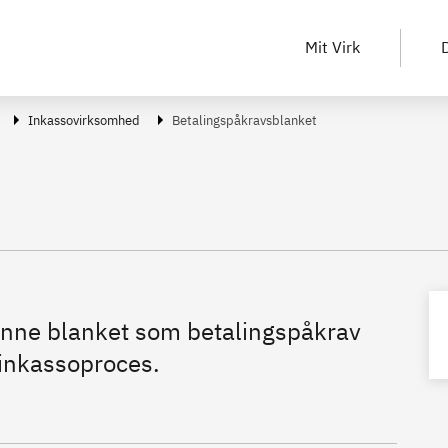
Mit Virk
D
Inkassovirksomhed
Betalingspåkravsblanket
denne blanket som betalingspåkrav
 inkassoproces.