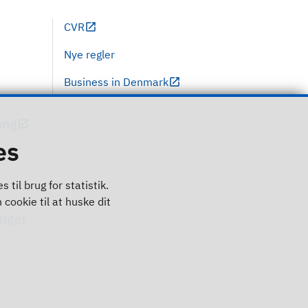
CVR
Nye regler
Business in Denmark
ing
es
til brug for statistik.
 cookie til at huske dit
inger