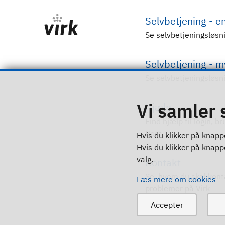
Selvbetjening - 
Se selvbetjeningsløsn
Selvbetjening - 
Se selvbetjeningsløsn
Vi samler 
Hjælp
Find hjælp til login, b
Post
Hvis du klikker på knappe
Hvis du klikker på knappen
valg.
Kontakt
Se, hvem du skal kont
Læs mere om cookies
problemer på Virk
Accepter