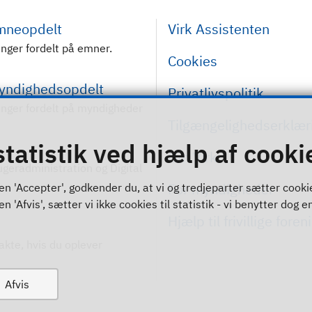
emneopdelt
Virk Assistenten
inger fordelt på emner.
Cookies
myndighedsopdelt
Privatlivspolitik
inger fordelt på myndigheder
Tilgængelighedserklær
statistik ved hjælp af cooki
Om Virk
rugeradministration og Digital
For myndigheder
n 'Accepter', godkender du, at vi og tredjeparter sætter cookies 
 'Afvis', sætter vi ikke cookies til statistik - vi benytter dog en
Hjælp til frivillige foren
akte, hvis du oplever
Afvis