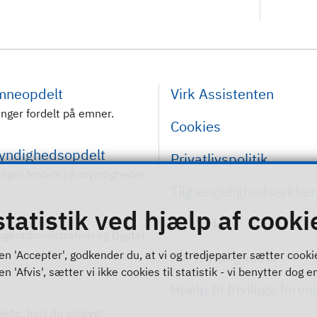
emneopdelt
Virk Assistenten
inger fordelt på emner.
Cookies
myndighedsopdelt
Privatlivspolitik
inger fordelt på myndigheder
Tilgængelighedserklær
statistik ved hjælp af cooki
Om Virk
rugeradministration og Digital
For myndigheder
n 'Accepter', godkender du, at vi og tredjeparter sætter cookies 
 'Afvis', sætter vi ikke cookies til statistik - vi benytter dog en
Hjælp til frivillige foren
akte, hvis du oplever