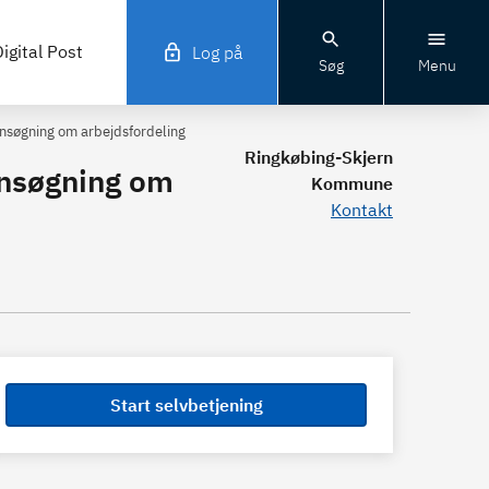
igital Post
Log på
Søg
Menu
ansøgning om arbejdsfordeling
Ringkøbing-Skjern
/ansøgning om
Kommune
Kontakt
Start selvbetjening