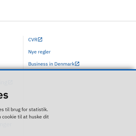
CVR
Nye regler
Business in Denmark
ing
es
til brug for statistik.
 cookie til at huske dit
inger