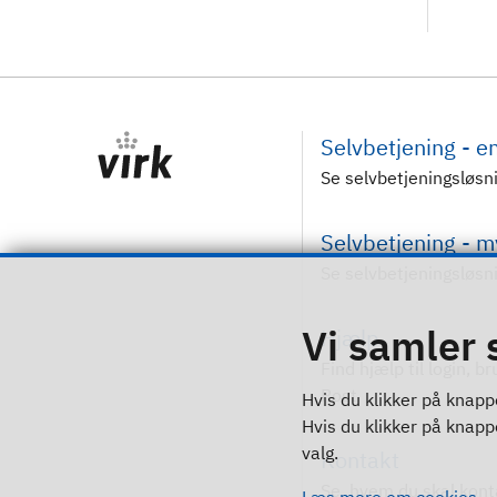
Selvbetjening - 
Se selvbetjeningsløsn
Selvbetjening - 
Se selvbetjeningsløsn
Vi samler 
Hjælp
Find hjælp til login, b
Post
Hvis du klikker på knappe
Hvis du klikker på knappen
valg.
Kontakt
Se, hvem du skal kont