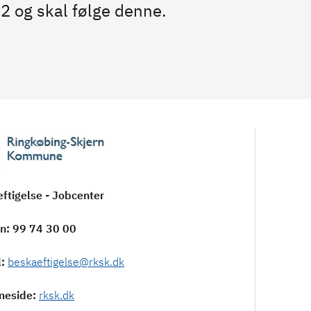
 og skal følge denne.
ftigelse - Jobcenter
on
: 99 74 30 00
l
:
beskaeftigelse@rksk.dk
meside
:
rksk.dk