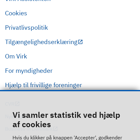
Cookies
Privatlivspolitik
Tilgængelighedserklæring
Om Virk
For myndigheder
Hjælp til frivillige foreninger
CVR
Vi samler statistik ved hjælp
Nye regler
af cookies
Business in Denmark
Hvis du klikker på knappen 'Accepter', godkender