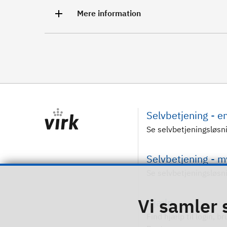
Mere information
Selvbetjening - 
Se selvbetjeningsløsn
Selvbetjening - 
Se selvbetjeningsløsn
Vi samler 
Hjælp
Find hjælp til login, b