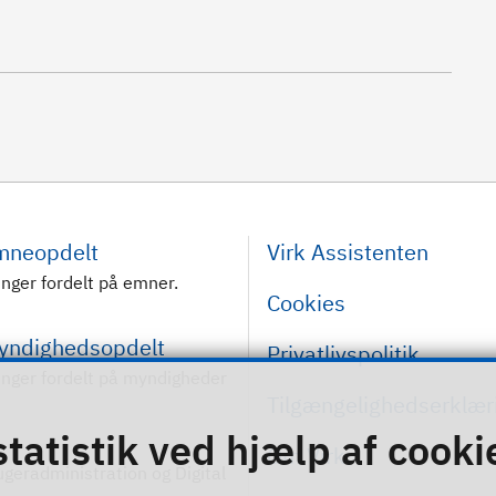
emneopdelt
Virk Assistenten
inger fordelt på emner.
Cookies
myndighedsopdelt
Privatlivspolitik
inger fordelt på myndigheder
Tilgængelighedserklær
statistik ved hjælp af cooki
Om Virk
rugeradministration og Digital