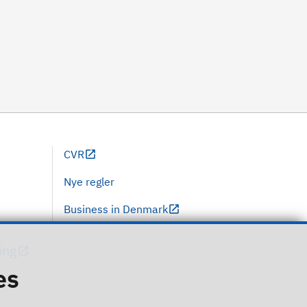
CVR
Nye regler
Business in Denmark
ing
es