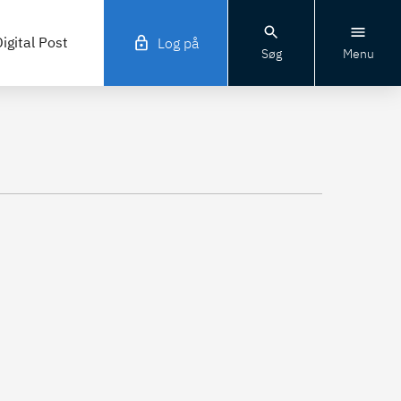
igital Post
Log på
Søg
Menu