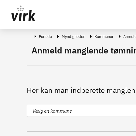
Gå direkte til indhold
Forside
Myndigheder
Kommuner
Anmeld
Anmeld manglende tømning
Her kan man indberette manglend