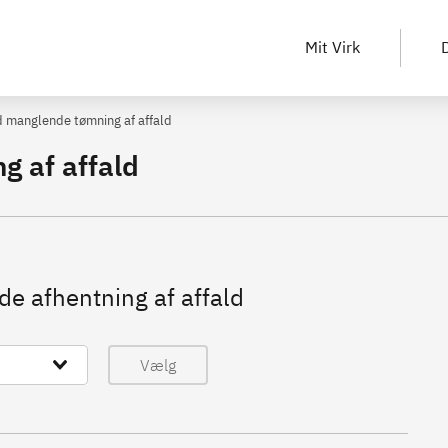
Mit Virk
D
 manglende tømning af affald
 af affald
e afhentning af affald
Vælg