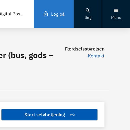
igital Post
Log på
Søg
Menu
Færdselsstyrelsen
r (bus, gods –
Kontakt
Start selvbetjening