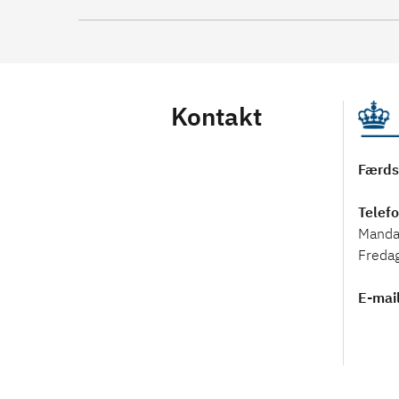
Kontakt
Færds
Telef
Mandag
Freda
E-mai