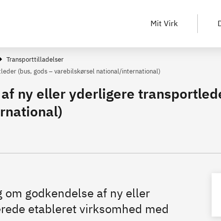
Mit Virk
D
Transporttilladelser
leder (bus, gods – varebilskørsel national/international)
 ny eller yderligere transportlede
rnational)
g om godkendelse af ny eller
llerede etableret virksomhed med