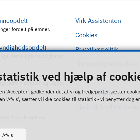
emneopdelt
Virk Assistenten
inger fordelt på emner.
Cookies
myndighedsopdelt
Privatlivspolitik
inger fordelt på myndigheder
Tilgængelighedserklær
statistik ved hjælp af cooki
Om Virk
rugeradministration og Digital
For myndigheder
n 'Accepter', godkender du, at vi og tredjeparter sætter cookies 
 'Afvis', sætter vi ikke cookies til statistik - vi benytter dog en
Hjælp til frivillige foren
akte, hvis du oplever
Afvis