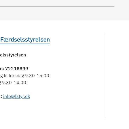
elsstyrelsen
on
: 72218899
 til torsdag 9.30-15.00
g 9.30-14.00
l
:
info@fstyr.dk