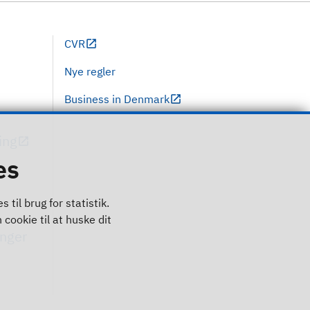
CVR
Nye regler
Business in Denmark
ing
es
til brug for statistik.
 cookie til at huske dit
inger