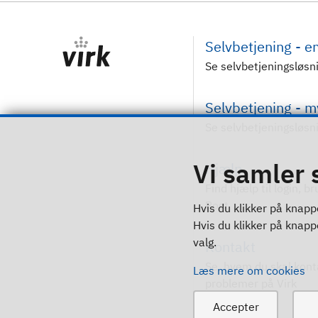
Selvbetjening - 
Se selvbetjeningsløsn
Selvbetjening - 
Se selvbetjeningsløsn
Vi samler 
Hjælp
Find hjælp til login, b
Post
Hvis du klikker på knappe
Hvis du klikker på knappen
valg.
Kontakt
Se, hvem du skal kont
Læs mere om cookies
problemer på Virk
Accepter