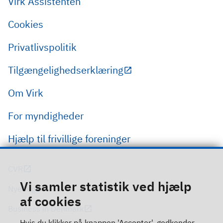
Virk Assistenten
Cookies
Privatlivspolitik
Tilgængelighedserklæring
Om Virk
For myndigheder
Hjælp til frivillige foreninger
CVR
Vi samler statistik ved hjælp
Nye regler
af cookies
Business in Denmark
Hvis du klikker på knappen 'Accepter', godkender