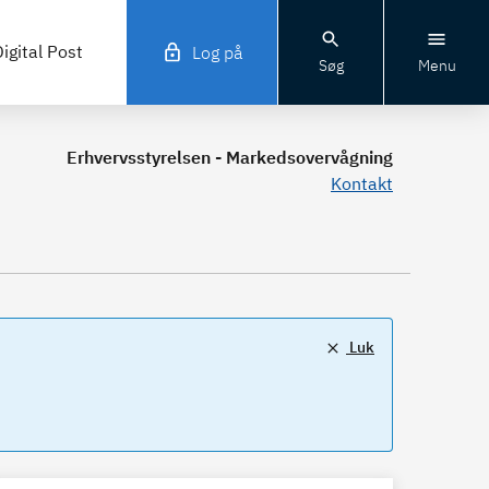
igital Post
Log på
Søg
Menu
Erhvervsstyrelsen - Markedsovervågning
Kontakt
Luk