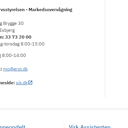
rvsstyrelsen - Markedsovervågning
g Brygge 30
Esbjerg
on
: 33 73 20 00
g-torsdag 8:00-15:00
g 8:00-14:00
l
:
mo@erst.dk
meside
:
sik.dk
emneopdelt
Virk Assistenten