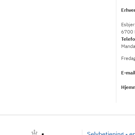
Erhve
Esbjer
6700 
Telef
Manda
Freda
E-mai
Hjem
Selvbetjening - 