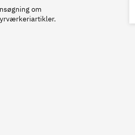
 ansøgning om
fyrværkeriartikler.