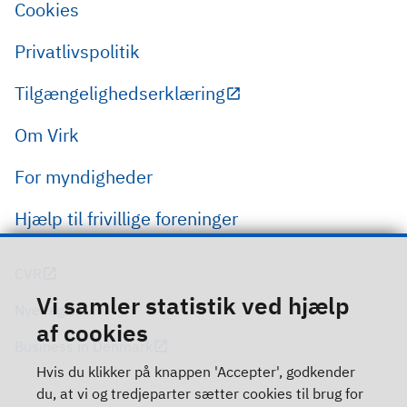
Cookies
Privatlivspolitik
Tilgængelighedserklæring
Om Virk
For myndigheder
Hjælp til frivillige foreninger
CVR
Vi samler statistik ved hjælp
Nye regler
af cookies
Business in Denmark
Hvis du klikker på knappen 'Accepter', godkender
du, at vi og tredjeparter sætter cookies til brug for