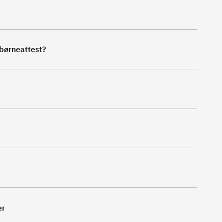
 børneattest?
er