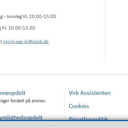
 - torsdag Kl. 10.00-15.00
g Kl. 10.00-13.00
l
:
mvjyl-pac-kr@politi.dk
emneopdelt
Virk Assistenten
inger fordelt på emner.
Cookies
myndighedsopdelt
Privatlivspolitik
inger fordelt på myndigheder