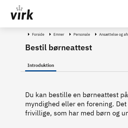
Gå direkte til indhold
Forside
Emner
Personale
Ansættelse og af
Bestil børneattest
Introduktion
Du kan bestille en børneattest p
myndighed eller en forening. De
frivillige, som har med børn og u