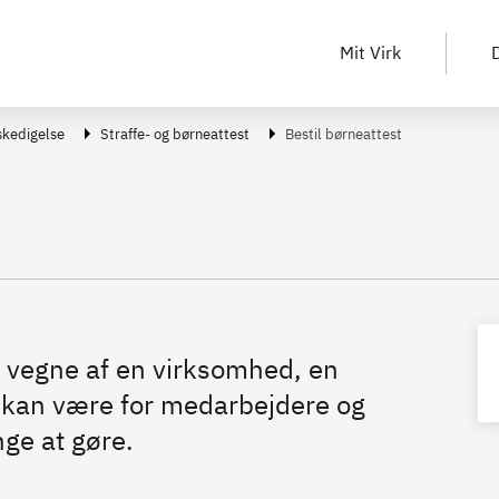
Mit Virk
D
skedigelse
Straffe- og børneattest
Bestil børneattest
å vegne af en virksomhed, en
t kan være for medarbejdere og
nge at gøre.