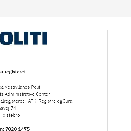
et
alregisteret
og Vestjyllands Politi
ets Administrative Center
alregisteret - ATK, Registre og Jura
nsvej 74
Holstebro
on
: 7020 1475