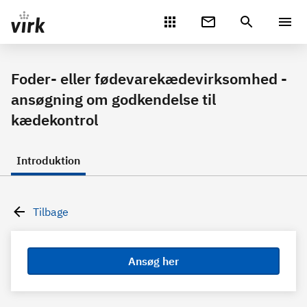
Gå direkte til indhold
Foder- eller fødevarekædevirksomhed -
ansøgning om godkendelse til
kædekontrol
Introduktion
Tilbage
Ansøg her