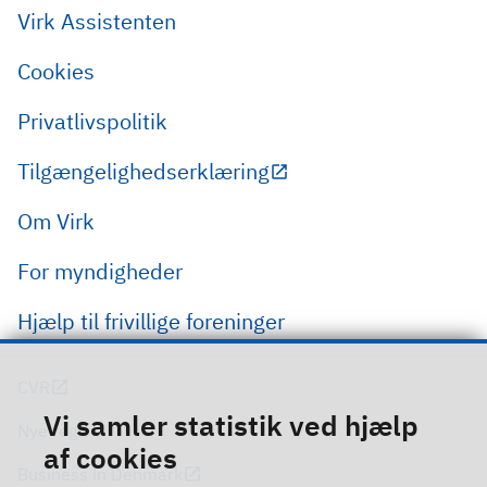
Virk Assistenten
Cookies
Privatlivspolitik
Tilgængelighedserklæring
Om Virk
For myndigheder
Hjælp til frivillige foreninger
CVR
Vi samler statistik ved hjælp
Nye regler
af cookies
Business in Denmark