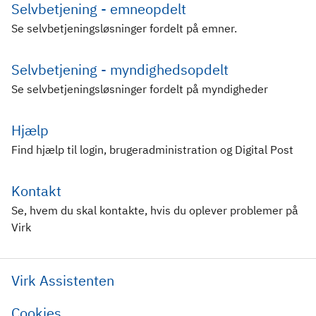
Selvbetjening - emneopdelt
Se selvbetjeningsløsninger fordelt på emner.
Selvbetjening - myndighedsopdelt
Se selvbetjeningsløsninger fordelt på myndigheder
Hjælp
Find hjælp til login, brugeradministration og Digital Post
Kontakt
Se, hvem du skal kontakte, hvis du oplever problemer på
Virk
Virk Assistenten
Cookies