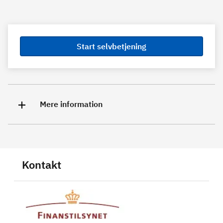
Start selvbetjening
Mere information
Kontakt