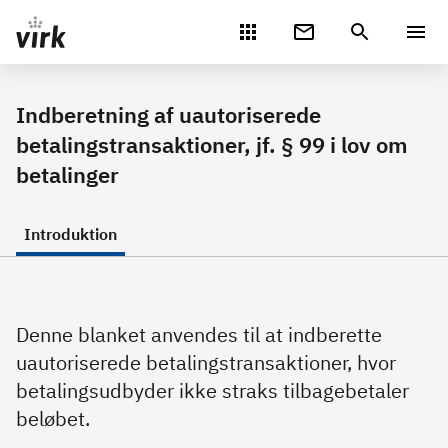
Gå direkte til indhold
Indberetning af uautoriserede
betalingstransaktioner, jf. § 99 i lov om
betalinger
Introduktion
Denne blanket anvendes til at indberette
uautoriserede betalingstransaktioner, hvor
betalingsudbyder ikke straks tilbagebetaler
beløbet.