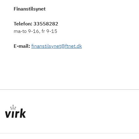
Finanstilsynet
Telefon
: 33558282
ma-to 9-16, fr 9-15
E-mail
:
finanstilsynet@ftnet.dk