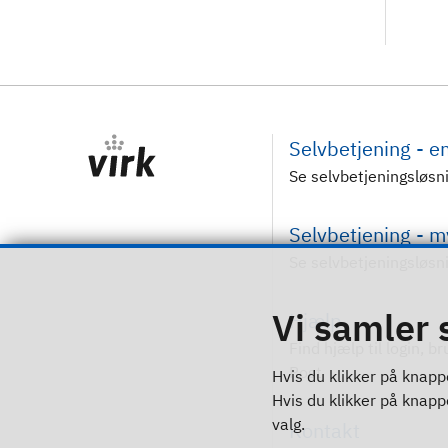
Selvbetjening - 
Se selvbetjeningsløsn
Selvbetjening - 
Se selvbetjeningsløsn
Vi samler 
Hjælp
Find hjælp til login, b
Post
Hvis du klikker på knappe
Hvis du klikker på knappen
valg.
Kontakt