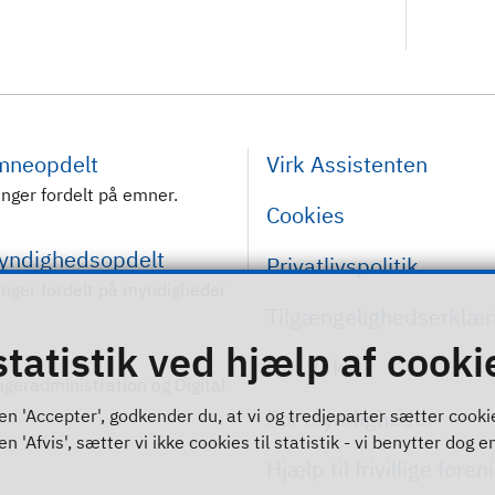
emneopdelt
Virk Assistenten
inger fordelt på emner.
Cookies
myndighedsopdelt
Privatlivspolitik
inger fordelt på myndigheder
Tilgængelighedserklær
statistik ved hjælp af cooki
Om Virk
rugeradministration og Digital
For myndigheder
n 'Accepter', godkender du, at vi og tredjeparter sætter cookies 
 'Afvis', sætter vi ikke cookies til statistik - vi benytter dog en
Hjælp til frivillige foren