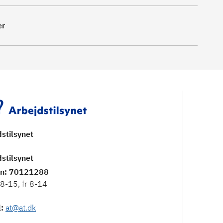
er
stilsynet
stilsynet
on
: 70121288
8-15, fr 8-14
l
:
at@at.dk