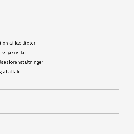
ion af faciliteter
ssige risiko
lsesforanstaltninger
 af affald