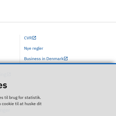
CVR
Nye regler
Business in Denmark
ing
es
til brug for statistik.
 cookie til at huske dit
inger