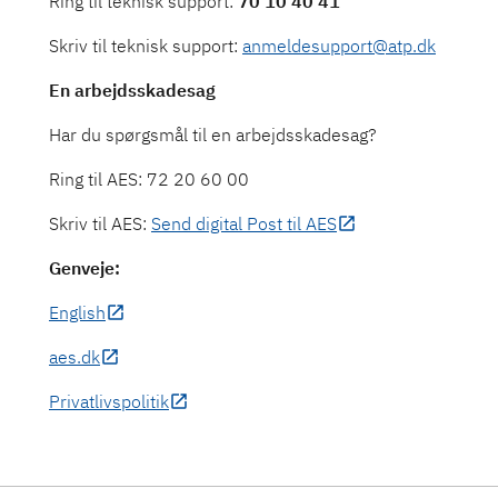
Ring til teknisk support:
70 10 40 41
Skriv til teknisk support:
anmeldesupport@atp.dk
En arbejdsskadesag
Har du spørgsmål til en arbejdsskadesag?
Ring til AES: 72 20 60 00
Skriv til AES:
Send digital Post til AES
Genveje:
English
aes.dk
Privatlivspolitik