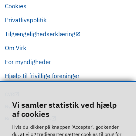
Cookies
Privatlivspolitik
Tilgængelighedserklæring
Om Virk
For myndigheder
Hjælp til frivillige foreninger
CVR
Vi samler statistik ved hjælp
Nye regler
af cookies
Business in Denmark
Hvis du klikker på knappen 'Accepter', godkender
du, at vi og tredjeparter sætter cookies til brug for