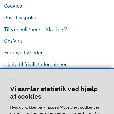
Cookies
Privatlivspolitik
Tilgængelighedserklæring
Om Virk
For myndigheder
Hjælp til frivillige foreninger
CVR
Vi samler statistik ved hjælp
Nye regler
af cookies
Business in Denmark
Hvis du klikker på knappen 'Accepter', godkender
du, at vi og tredjeparter sætter cookies til brug for