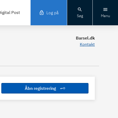
igital Post
Log på
Søg
Menu
Barsel.dk
Kontakt
Åbn registrering