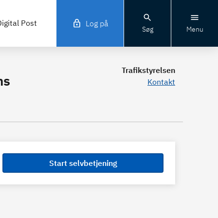
igital Post
Log på
Søg
Menu
Trafikstyrelsen
ns
Kontakt
Start selvbetjening