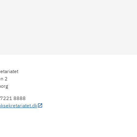
etariatet
en 2
borg
sekretariatet.dk