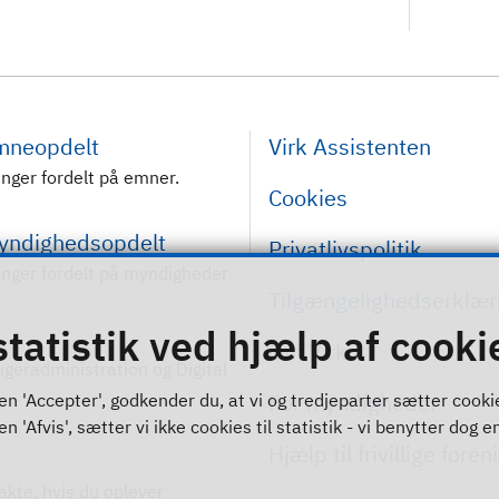
emneopdelt
Virk Assistenten
inger fordelt på emner.
Cookies
myndighedsopdelt
Privatlivspolitik
inger fordelt på myndigheder
Tilgængelighedserklær
statistik ved hjælp af cooki
Om Virk
rugeradministration og Digital
For myndigheder
n 'Accepter', godkender du, at vi og tredjeparter sætter cookies 
 'Afvis', sætter vi ikke cookies til statistik - vi benytter dog en
Hjælp til frivillige foren
akte, hvis du oplever