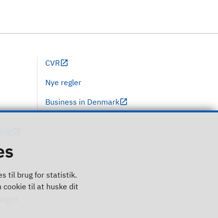
CVR
Nye regler
Business in Denmark
ing
es
til brug for statistik.
 cookie til at huske dit
inger