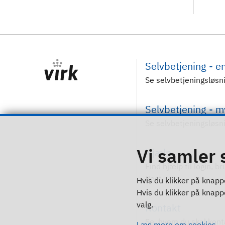
Selvbetjening - 
Se selvbetjeningsløsn
Selvbetjening - 
Se selvbetjeningsløsn
Vi samler 
Hjælp
Find hjælp til login, b
Post
Hvis du klikker på knappe
Hvis du klikker på knappen
valg.
Kontakt
Se, hvem du skal kont
Læs mere om cookies