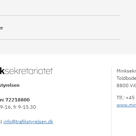
er
Minksekr
Toldbod
styrelsen
8800 Vi
on
: 72218800
www.mink
9-16, fr 9-15.30
l
:
info@trafikstyrelsen.dk