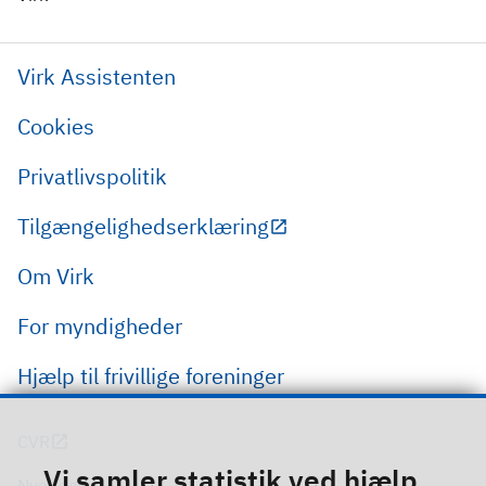
Virk Assistenten
Cookies
Privatlivspolitik
Tilgængelighedserklæring
Om Virk
For myndigheder
Hjælp til frivillige foreninger
CVR
Vi samler statistik ved hjælp
Nye regler