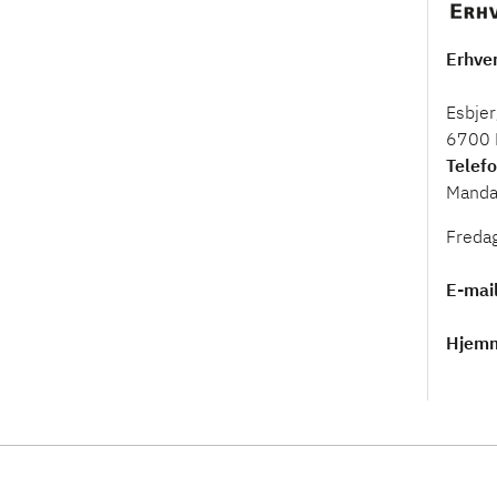
Erhve
Esbjer
6700 
Telef
Manda
Freda
E-mai
Hjem