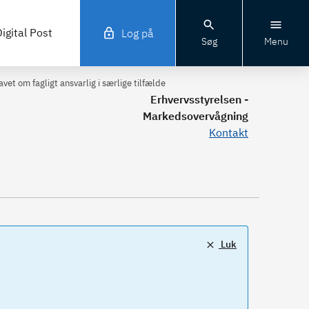
igital Post
Log på
Søg
Menu
vet om fagligt ansvarlig i særlige tilfælde
Erhvervsstyrelsen -
Markedsovervågning
Kontakt
Luk