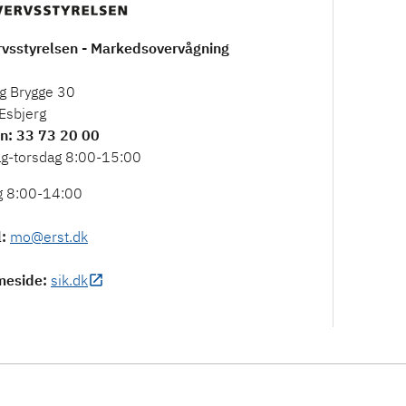
rvsstyrelsen - Markedsovervågning
g Brygge 30
Esbjerg
on
: 33 73 20 00
g-torsdag 8:00-15:00
g 8:00-14:00
l
:
mo@erst.dk
meside
:
sik.dk