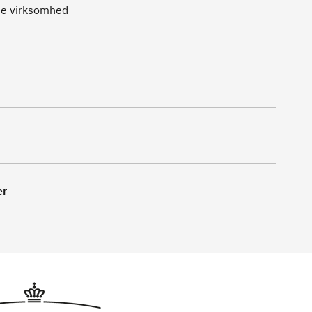
de virksomhed
er