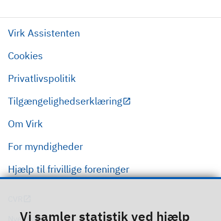
Virk Assistenten
Cookies
Privatlivspolitik
Tilgængelighedserklæring
Om Virk
For myndigheder
Hjælp til frivillige foreninger
CVR
Vi samler statistik ved hjælp
Nye regler