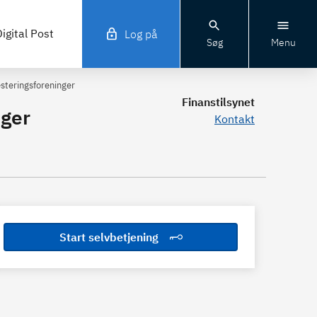
igital Post
Log på
Søg
Menu
esteringsforeninger
Finanstilsynet
nger
Kontakt
Start selvbetjening