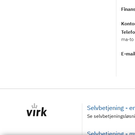
Finans
Kontor
Telef
ma-to 
E-mai
Selvbetjening - 
Se selvbetjeningsløsn
Selvbetjening - 