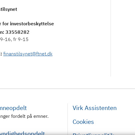
tilsynet
 for investorbeskyttelse
on
: 33558282
9-16, fr 9-15
l
:
finanstilsynet@ftnet.dk
emneopdelt
Virk Assistenten
inger fordelt på emner.
Cookies
myndighedsopdelt