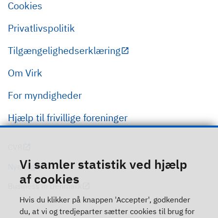
Cookies
Privatlivspolitik
Tilgængelighedserklæring
Om Virk
For myndigheder
Hjælp til frivillige foreninger
CVR
Vi samler statistik ved hjælp
Nye regler
af cookies
Business in Denmark
Hvis du klikker på knappen 'Accepter', godkender
du, at vi og tredjeparter sætter cookies til brug for