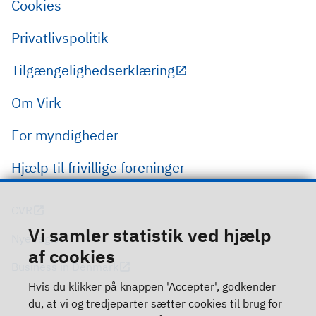
Cookies
Privatlivspolitik
Tilgængelighedserklæring
Om Virk
For myndigheder
Hjælp til frivillige foreninger
CVR
Vi samler statistik ved hjælp
Nye regler
af cookies
Business in Denmark
Hvis du klikker på knappen 'Accepter', godkender
du, at vi og tredjeparter sætter cookies til brug for