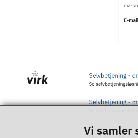
E-mai
Selvbetjening - 
Se selvbetjeningsløsn
Selvbetjening - 
Se selvbetjeningsløsn
Vi samler 
Hjælp
Find hjælp til login, b