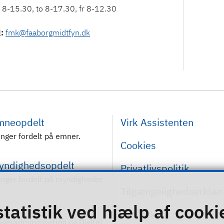
l
:
fmk@faaborgmidtfyn.dk
emneopdelt
Virk Assistenten
inger fordelt på emner.
Cookies
myndighedsopdelt
Privatlivspolitik
inger fordelt på myndigheder
Tilgængelighedserklær
statistik ved hjælp af cooki
Om Virk
rugeradministration og Digital