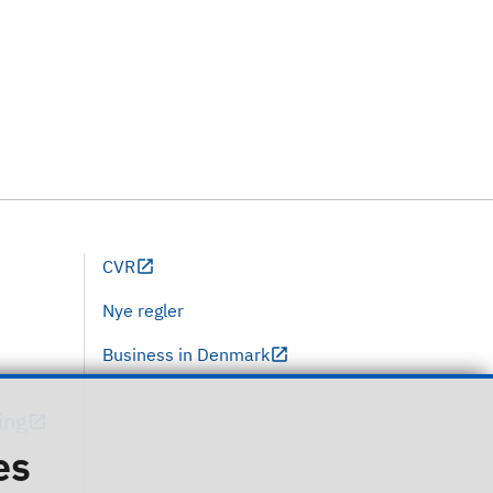
CVR
Nye regler
Business in Denmark
ing
es