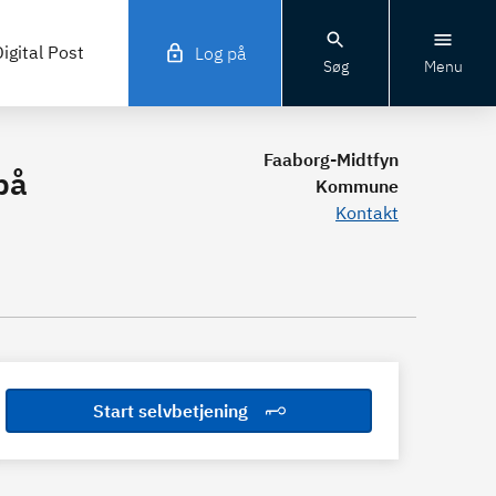
igital Post
Log på
Søg
Menu
Faaborg-Midtfyn
på
Kommune
Kontakt
Start selvbetjening