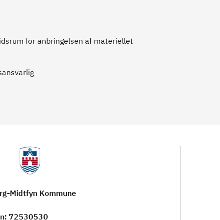
idsrum for anbringelsen af materiellet
sansvarlig
rg-Midtfyn Kommune
on
: 72530530