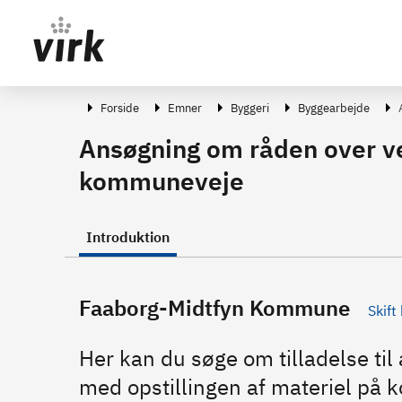
Gå direkte til indhold
Forside
Emner
Byggeri
Byggearbejde
Ansøgning om råden over vej
kommuneveje
Introduktion
Faaborg-Midtfyn Kommune
Skif
Her kan du søge om tilladelse til 
med opstillingen af materiel på k