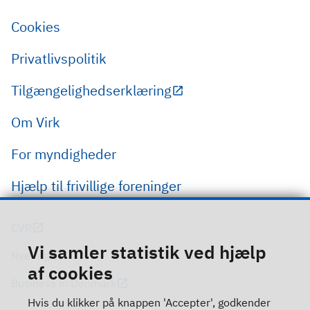
Cookies
Privatlivspolitik
Tilgængelighedserklæring
Om Virk
For myndigheder
Hjælp til frivillige foreninger
CVR
Vi samler statistik ved hjælp
Nye regler
af cookies
Business in Denmark
Hvis du klikker på knappen 'Accepter', godkender