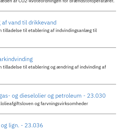
dtræden af CO2-kvoteordningen for brændstofoperatører.
af vand til drikkevand
lladelse til etablering af indvindingsanlæg til
arkindvinding
lladelse til etablering og ændring af indvinding af
 gas- og dieselolier og petroleum - 23.030
lolieafgiftsloven og farvningsvirksomheder
 og lign. - 23.036