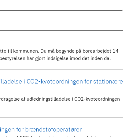
dette til kommunen. Du må begynde på borearbejdet 14
tyrelsen har gjort indsigelse imod det inden da.
lladelse i CO2-kvoteordningen for stationære
rdragelse af udledningstilladelse i CO2-kvoteordningen
ngen for brændstofoperatører