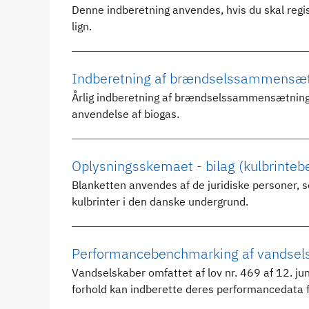
Denne indberetning anvendes, hvis du skal regist
lign.
Indberetning af brændselssammensæ
Årlig indberetning af brændselssammensætning fo
anvendelse af biogas.
Oplysningsskemaet - bilag (kulbrintebe
Blanketten anvendes af de juridiske personer, som
kulbrinter i den danske undergrund.
Performancebenchmarking af vandsels
Vandselskaber omfattet af lov nr. 469 af 12. 
forhold kan indberette deres performancedata f