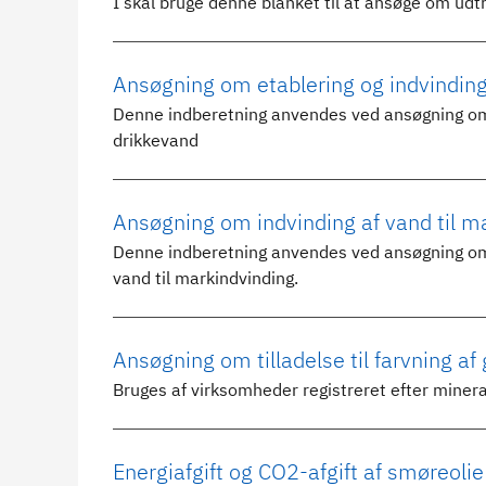
I skal bruge denne blanket til at ansøge om u
Ansøgning om etablering og indvinding 
Denne indberetning anvendes ved ansøgning om ti
drikkevand
Ansøgning om indvinding af vand til m
Denne indberetning anvendes ved ansøgning om ti
vand til markindvinding.
Ansøgning om tilladelse til farvning af
Bruges af virksomheder registreret efter minera
Energiafgift og CO2-afgift af smøreolie