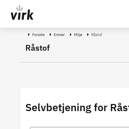
Gå direkte til indhold
Forside
Emner
Miljø
Råstof
Råstof
Selvbetjening for Rås