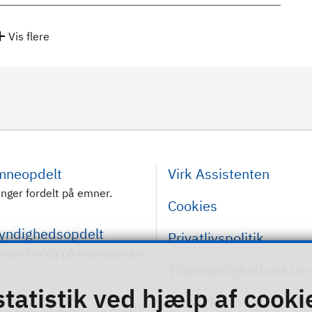
Vis flere
emneopdelt
Virk Assistenten
inger fordelt på emner.
Cookies
myndighedsopdelt
Privatlivspolitik
inger fordelt på myndigheder
Tilgængelighedserklær
statistik ved hjælp af cooki
Om Virk