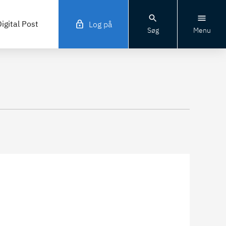
igital Post
Log på
Søg
Menu