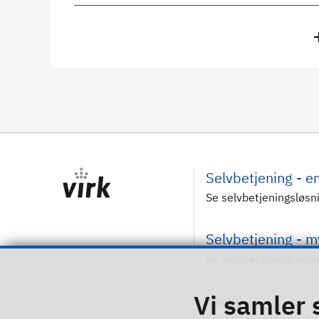
Selvbetjening - 
Se selvbetjeningsløsn
Selvbetjening - 
Se selvbetjeningsløsn
Vi samler 
Hjælp