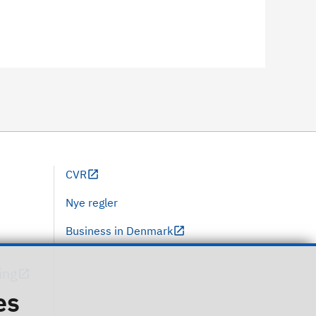
CVR
Nye regler
Business in Denmark
ing
es