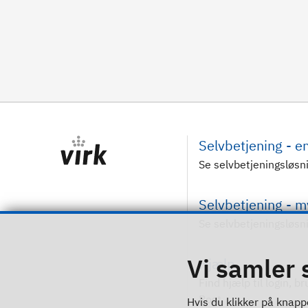
Selvbetjening - 
Se selvbetjeningsløsn
Selvbetjening - 
Se selvbetjeningsløsn
Vi samler 
Hjælp
Find hjælp til login, b
Post
Hvis du klikker på knappe