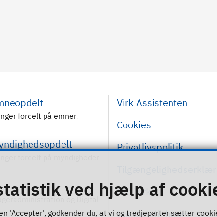
emneopdelt
Virk Assistenten
inger fordelt på emner.
Cookies
myndighedsopdelt
Privatlivspolitik
inger fordelt på myndigheder
Tilgængelighedserklær
statistik ved hjælp af cooki
Om Virk
rugeradministration og Digital
For myndigheder
n 'Accepter', godkender du, at vi og tredjeparter sætter cookies 