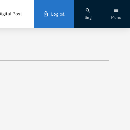
igital Post
Log på
Søg
Menu