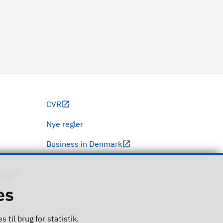
CVR
Nye regler
Business in Denmark
ing
es
til brug for statistik.