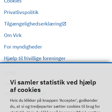
Cookies
Privatlivspolitik
Tilgængelighedserklæring
Om Virk
For myndigheder
Hjælp til frivillige foreninger
CVR
Vi samler statistik ved hjælp
Nye regler
af cookies
Business in Denmark
Hvis du klikker på knappen 'Accepter', godkender
du, at vi og tredjeparter sætter cookies til brug for