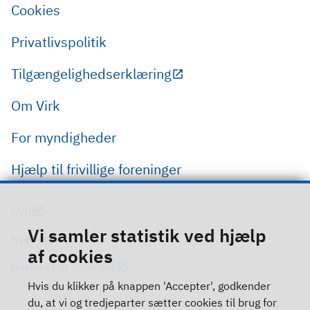
Cookies
Privatlivspolitik
Tilgængelighedserklæring
Om Virk
For myndigheder
Hjælp til frivillige foreninger
CVR
Vi samler statistik ved hjælp
Nye regler
af cookies
Business in Denmark
Hvis du klikker på knappen 'Accepter', godkender
du, at vi og tredjeparter sætter cookies til brug for