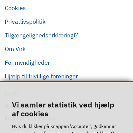
Cookies
Privatlivspolitik
Tilgængelighedserklæring
Om Virk
For myndigheder
Hjælp til frivillige foreninger
CVR
Vi samler statistik ved hjælp
Nye regler
af cookies
Business in Denmark
Hvis du klikker på knappen 'Accepter', godkender